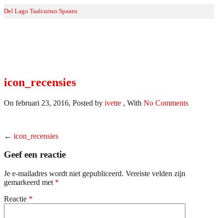
Del Lago Taalcursus Spaans
icon_recensies
Home
>>
icon_recensies
icon_recensies
On februari 23, 2016
,
Posted by
ivette
,
With
No Comments
←
icon_recensies
Geef een reactie
Je e-mailadres wordt niet gepubliceerd.
Vereiste velden zijn
gemarkeerd met
*
Reactie
*