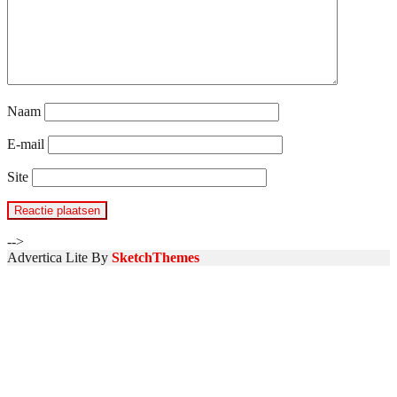
Naam
E-mail
Site
-->
Advertica Lite By
SketchThemes