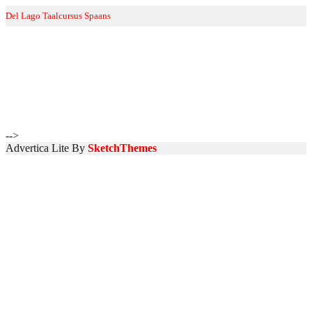
Del Lago Taalcursus Spaans
20180512_172122
Home
>>
Afbeeldingen
>>
20180512_172122
-->
Advertica Lite By
SketchThemes